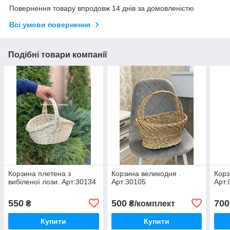
Повернення товару впродовж 14 днів за домовленістю
Всі умови повернення
Подібні товари компанії
Корзина плетена з
Корзина великодня .
Корз
вибіленої лози. Арт:30134
Арт:30105
Арт:
550
500
700
₴
₴/комплект
Купити
Купити