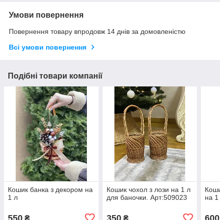
Умови повернення
Повернення товару впродовж 14 днів за домовленістю
Всі умови повернення
Подібні товари компанії
Кошик банка з декором на
Кошик чохол з лози на 1 л
Коши
1 л
для баночки. Арт:509023
на 1
550
350
600
₴
₴