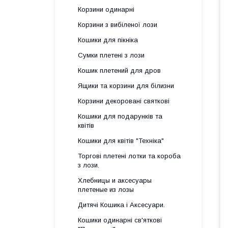
Корзини одинарні
Корзини з вибіленої лози
Кошики для пікніка
Сумки плетені з лози
Кошик плетений для дров
Ящики та корзини для білизни
Корзини декоровані святкові
Кошики для подарунків та
квітів
Кошики для квітів "Техніка"
Торгові плетені лотки та короба
з лози.
Хлебницы и аксесуары
плетеные из лозы
Дитячі Кошика і Аксесуари.
Кошики одинарні св'яткові