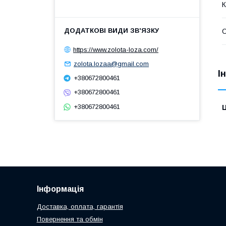
К
О
https://www.zolota-loza.com/
zolota.lozaa@gmail.com
І
+380672800461
+380672800461
+380672800461
Ц
Інформація
Доставка, оплата, гарантія
Повернення та обмін