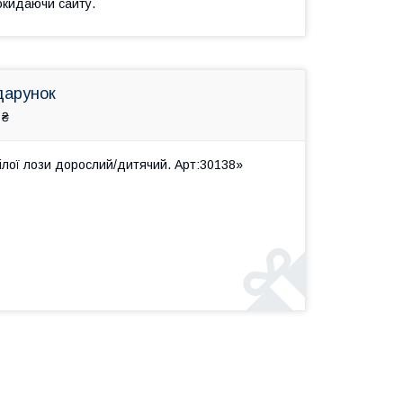
окидаючи сайту.
дарунок
 ₴
ілої лози дорослий/дитячий. Арт:30138»