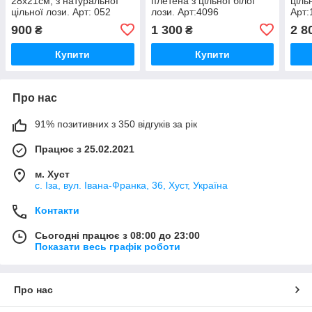
28х21см, з натуральної
плетена з цільної білої
ціль
цільної лози. Арт: 052
лози. Арт:4096
Арт:
900
1 300
2 8
₴
₴
Купити
Купити
Про нас
91% позитивних з 350 відгуків за рік
Працює з 25.02.2021
м. Хуст
с. Іза, вул. Івана-Франка, 36, Хуст, Україна
Контакти
Сьогодні працює з 08:00 до 23:00
Показати весь графік роботи
Про нас