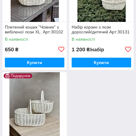
Плетений кошик "Човник" з
Набір корзин з лози
вибіленої лози XL. Арт:30102
дорослий/дитячий Арт:30131
В наявності
В наявності
650
1 200
₴
₴/набір
Купити
Купити
Подарунок