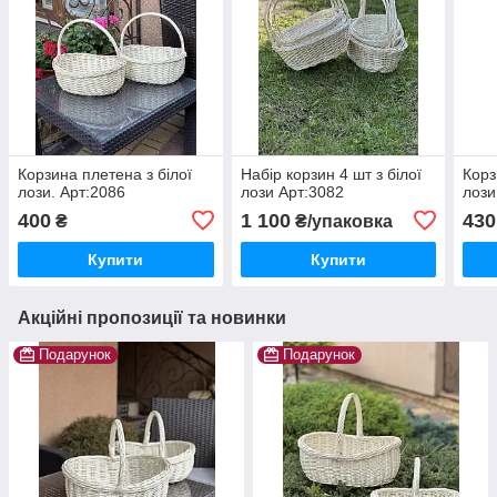
Корзина плетена з білої
Набір корзин 4 шт з білої
Корз
лози. Арт:2086
лози Арт:3082
лози
400
1 100
430
₴
₴/упаковка
Купити
Купити
Акційні пропозиції та новинки
Подарунок
Подарунок