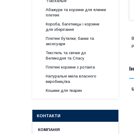
"Пасхальні"
Абажури та корзини для ялинки
плетені
Короба, багетницы і корзини
для зберігання
В
Плетені бутилки, банки та
аксесуари
Р
Текстиль та свічки до
Великодня та Спасу
Плетені корзини з ротанга
І
Натуральні мила власного
виробництва.
Ц
Кошики для тварин
КОНТАКТИ