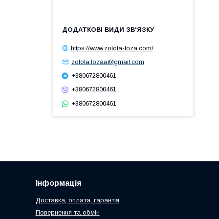
https://www.zolota-loza.com/
zolota.lozaa@gmail.com
+380672800461
+380672800461
+380672800461
Інформація
Доставка, оплата, гарантія
Повернення та обмін