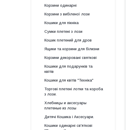
Корзини одинарні
Корзини з вибіленої лози
Кошики для пікніка
Сумки плетені з лози
Кошик плетений для дров
Ящики та корзини для білизни
Корзини декоровані святкові
Кошики для подарунків та
квітів
Кошики для квітів "Техніка"
Торгові плетені лотки та короба
з лози.
Хлебницы и аксесуары
плетеные из лозы
Дитячі Кошика і Аксесуари.
Кошики одинарні св'яткові